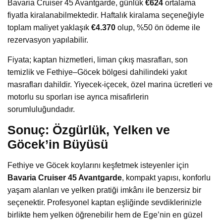
Bavaria Cruiser 45 Avantgarde, günlük
€624
ortalama
fiyatla kiralanabilmektedir. Haftalık kiralama seçeneğiyle
toplam maliyet yaklaşık
€4.370
olup, %50 ön ödeme ile
rezervasyon yapılabilir.
Fiyata; kaptan hizmetleri, liman çıkış masrafları, son
temizlik ve Fethiye–Göcek bölgesi dahilindeki yakıt
masrafları dahildir. Yiyecek-içecek, özel marina ücretleri ve
motorlu su sporları ise ayrıca misafirlerin
sorumluluğundadır.
Sonuç: Özgürlük, Yelken ve
Göcek’in Büyüsü
Fethiye ve Göcek koylarını keşfetmek isteyenler için
Bavaria Cruiser 45 Avantgarde
, kompakt yapısı, konforlu
yaşam alanları ve yelken pratiği imkânı ile benzersiz bir
seçenektir. Profesyonel kaptan eşliğinde sevdiklerinizle
birlikte hem yelken öğrenebilir hem de Ege’nin en güzel